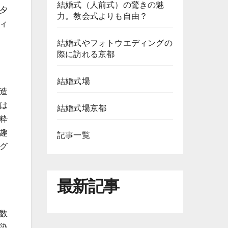
結婚式（人前式）の驚きの魅
夕
力。教会式よりも自由？
ィ
結婚式やフォトウエディングの
際に訪れる京都
結婚式場
造
は
結婚式場京都
粋
趣
記事一覧
グ
最新記事
数
染