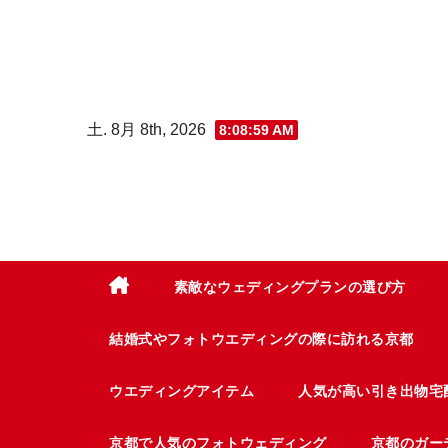
コ
ン
テ
ン
土. 8月 8th, 2026
8:09:00 AM
ツ
へ
ス
キ
ッ
プ
素敵なウェディングプランの選び方
結婚式やフォトウエディングの際に訪れる京都
ウエディングアイテム
人気が高い引き出物宅
京都で人気のフォトウェディング
京都のガー