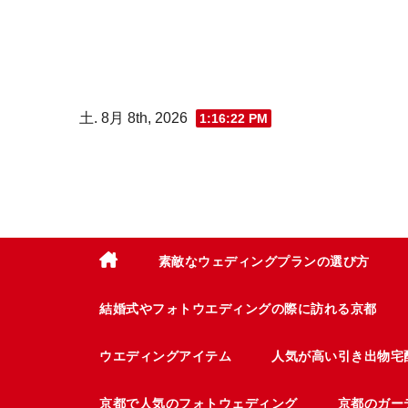
コ
ン
テ
ン
土. 8月 8th, 2026
1:16:23 PM
ツ
へ
ス
キ
ッ
プ
素敵なウェディングプランの選び方
結婚式やフォトウエディングの際に訪れる京都
ウエディングアイテム
人気が高い引き出物宅
京都で人気のフォトウェディング
京都のガー