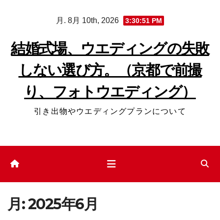
コ
月. 8月 10th, 2026
3:30:52 PM
ン
テ
結婚式場、ウエディングの失敗
ン
しない選び方。（京都で前撮
ツ
へ
り、フォトウエディング）
ス
キ
引き出物やウエディングプランについて
ッ
プ
月:
2025年6月