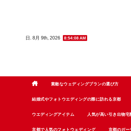
コ
ン
テ
ン
日. 8月 9th, 2026
8:54:09 AM
ツ
へ
ス
キ
ッ
プ
素敵なウェディングプランの選び方
結婚式やフォトウエディングの際に訪れる京都
ウエディングアイテム
人気が高い引き出物宅
京都で人気のフォトウェディング
京都のガー