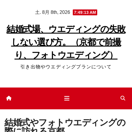
コ
土. 8月 8th, 2026
7:49:14 AM
ン
テ
結婚式場、ウエディングの失敗
ン
しない選び方。（京都で前撮
ツ
へ
り、フォトウエディング）
ス
キ
引き出物やウエディングプランについて
ッ
プ
結婚式やフォトウエディングの
際に訪れる京都