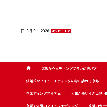
コ
ン
テ
ン
日. 8月 9th, 2026
4:21:36 PM
ツ
へ
ス
キ
ッ
プ
素敵なウェディングプランの選び方
結婚式やフォトウエディングの際に訪れる京都
ウエディングアイテム
人気が高い引き出物宅
京都で人気のフォトウェディング
京都のガー