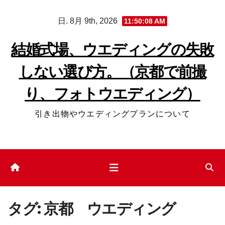
コ
日. 8月 9th, 2026
11:50:09 AM
ン
テ
結婚式場、ウエディングの失敗
ン
しない選び方。（京都で前撮
ツ
へ
り、フォトウエディング）
ス
キ
引き出物やウエディングプランについて
ッ
プ
タグ:
京都 ウエディング