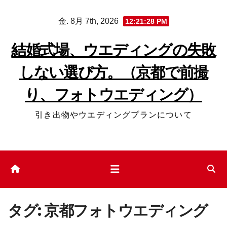
コ
金. 8月 7th, 2026
12:21:29 PM
ン
テ
結婚式場、ウエディングの失敗
ン
しない選び方。（京都で前撮
ツ
へ
り、フォトウエディング）
ス
キ
引き出物やウエディングプランについて
ッ
プ
タグ:
京都フォトウエディング